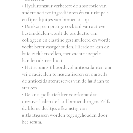
• Hyaluronzuur verbetert de absorptie van
andere actieve ingrediënten én vult rimpels
en fijne lijntjes van binnenuit op.
• Dankzij een pittige cocktail van actieve
bestanddelen wordt de productie van
collageen en elastine gestimuleerd en wordt
vocht beter vastgehouden. Hierdoor kan de
huid zich herstellen, met zachte soepele
handen als resultaat.
• Het serum zit boordevol antioxidanten om
vrije radicalen te neutraliseren en om zelfs
de antioxidantenreserves van de huidaan te
sterken.
• De anti-pollutiefilter voorkomt dat
onzuiverheden de huid binnendringen. Zelfs
de kleine deeltjes afkomstig van
uitlaatgassen worden tegengehouden door
het serum.