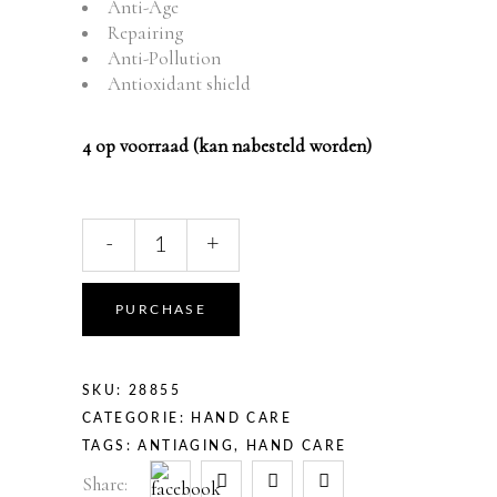
Anti-Age
Repairing
Anti-Pollution
Antioxidant shield
4 op voorraad (kan nabesteld worden)
DEEP
-
+
DEFENSE
HAND
SERUM
PURCHASE
30
ML
quantity
SKU:
28855
CATEGORIE:
HAND CARE
TAGS:
ANTIAGING
,
HAND CARE
Share: