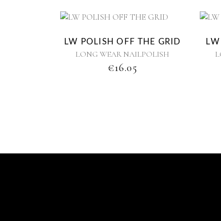
LW POLISH OFF THE GRID
LW
LONG WEAR NAILPOLISH
L
€
16.05