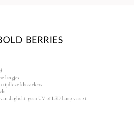
LIFTING
EYE
CONTOUR
CRÈME
15ML
BOLD BERRIES
1 x
€
33.98
LASH FIX
6ML
1 x
€
36.30
id
ne laagjes
 tijdloze klassiekers
ALL IN ONE
cht
MASCARA
 van daglicht, geen UV of LED lamp vereist
FRIDA 6ML
1 x
€
43.82
€
178.00
TOTAL: