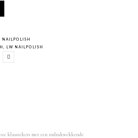
VIEW CART
CHECK OUT
 NAILPOLISH
SH
,
LW NAILPOLISH
loze klassiekers met een indrukwekkende