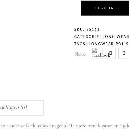
PURCHASE
SKU:
25161
CATEGORIE:
LONG WEAR
TAGS:
LONGWEAR POLI
Share:
delingen (0)
an eender welke klassieke nagellak! Luxueze trendkleuren en tijd