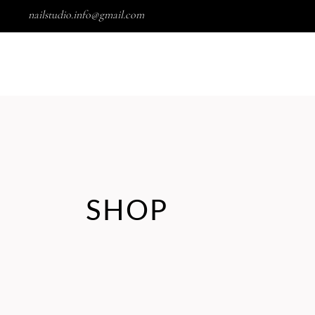
nailstudio.info@gmail.com
OVER ONS
PRIJSLIJST
BLOG
CADEAUBO
SHOP