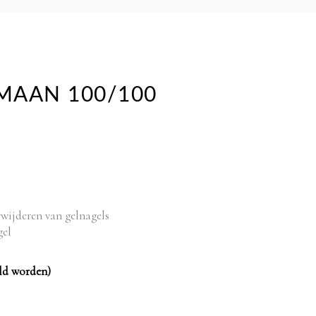
 MAAN 100/100
rwijderen van gelnagels
gel
ld worden)