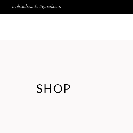
nailstudio.info@gmail.com
OVER ONS
PRIJSLIJST
BLOG
CADEAUBO
SHOP