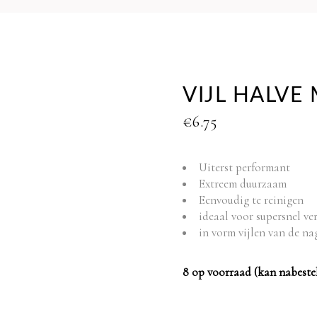
VIJL HALVE
€
6.75
Uiterst performant
Extreem duurzaam
Eenvoudig te reinigen
ideaal voor supersnel ve
in vorm vijlen van de na
8 op voorraad (kan nabeste