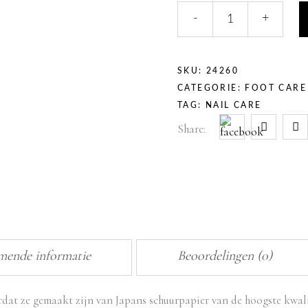
VIJL
-
+
HALVE
MAAN
100/100
quantity
SKU:
24260
CATEGORIE:
FOOT CARE
TAG:
NAIL CARE
Share:
mende informatie
Beoordelingen (0)
dat ze gemaakt zijn van Japans schuurpapier van de hoogste kwali