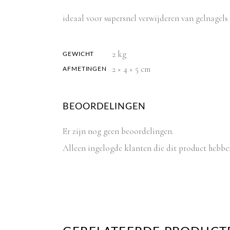
ideaal voor supersnel verwijderen van gelnagels
2 kg
GEWICHT
2 × 4 × 5 cm
AFMETINGEN
BEOORDELINGEN
Er zijn nog geen beoordelingen.
Alleen ingelogde klanten die dit product hebbe